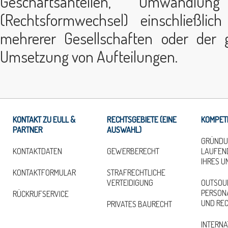
Geschäftsanteilen, Umwandlun
(Rechtsformwechsel) einschließlic
mehrerer Gesellschaften oder der ge
Umsetzung von Aufteilungen.
KONTAKT ZU EULL &
RECHTSGEBIETE (EINE
KOMPET
PARTNER
AUSWAHL)
GRÜNDU
KONTAKTDATEN
GEWERBERECHT
LAUFEN
IHRES 
KONTAKTFORMULAR
STRAFRECHTLICHE
VERTEIDIGUNG
OUTSOU
PERSONA
RÜCKRUFSERVICE
UND RE
PRIVATES BAURECHT
INTERNA